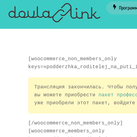
Skip
Програм
to
content
[woocommerce_non_members_only
keys=»podderzhka_roditelej_na_puti_
Трансляция закончилась. Чтобы пол
вы можете приобрести
пакет профес
уже приобрели этот пакет, войдите
[/woocommerce_non_members_only]
[woocommerce_members_only