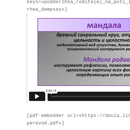
keys=»podderzhka_roditelej_na_puti_
rhea_dempsey»]
[pdf-embedder url=»https://doula.li
perevod.pdf»]