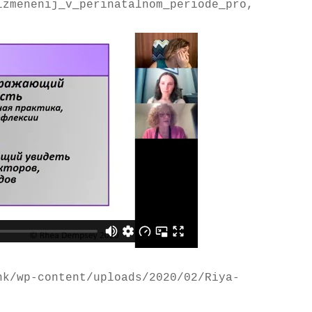
izmenenij_v_perinatalnom_periode_pro,
nk/wp-content/uploads/2020/02/Riya-