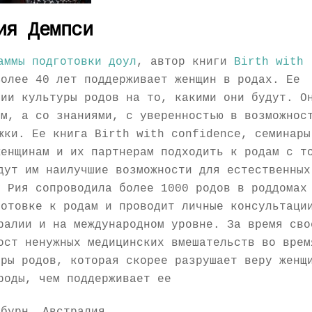
ия Демпси
аммы подготовки доул
, автор книги
Birth with
Более 40 лет поддерживает женщин в родах. Ее
нии культуры родов на то, какими они будут. О
ом, а со знаниями, с уверенностью в возможнос
жки. Ее книга Birth with confidence, семинары
женщинам и их партнерам подходить к родам с т
дут им наилучшие возможности для естественных
у Рия сопроводила более 1000 родов в роддомах
готовке к родам и проводит личные консультаци
ралии и на международном уровне. За время сво
ост ненужных медицинских вмешательств во врем
уры родов, которая скорее разрушает веру женщ
роды, чем поддерживает ее