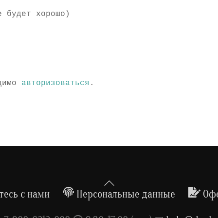
е будет хорошо)
одимо
авторизоваться
.
Back
To
есь с нами
Персональные данные
Оф
Top