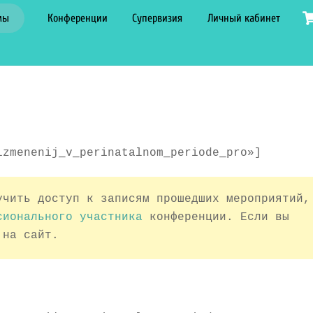
мы
Конференции
Супервизия
Личный кабинет
izmenenij_v_perinatalnom_periode_pro»]
учить доступ к записям прошедших мероприятий,
сионального участника
конференции. Если вы
 на сайт.