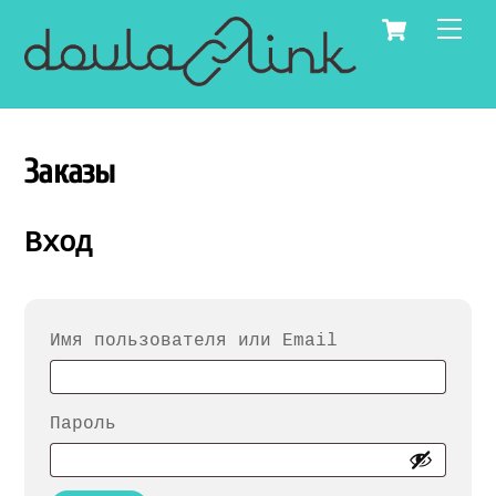
Skip
Cart
Men
to
content
Заказы
Вход
Обязательно
Имя пользователя или Email
Обязательно
Пароль