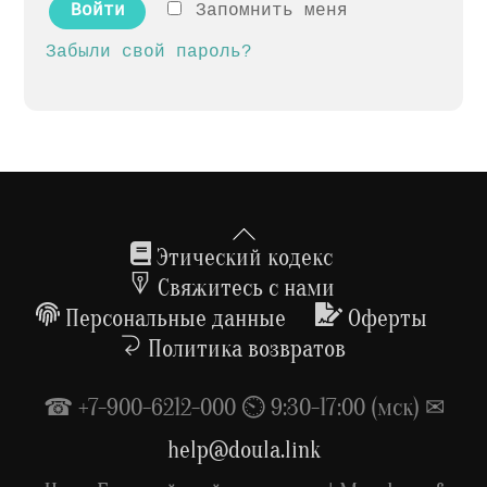
Запомнить меня
Войти
Забыли свой пароль?
Back
To
Этический кодекс
Top
Свяжитесь с нами
Персональные данные
Оферты
Политика возвратов
☎ +7-900-6212-000 ⏲ 9:30-17:00 (мск) ✉
help@doula.link