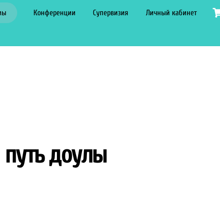
мы
Конференции
Супервизия
Личный кабинет
 путь доулы