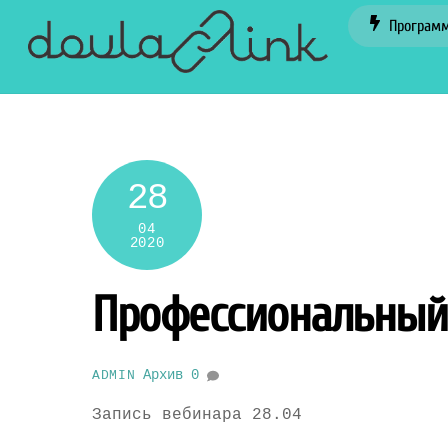
Skip
Програм
to
content
28
04
2020
Профессиональный
Архив
0
ADMIN
Запись вебинара 28.04