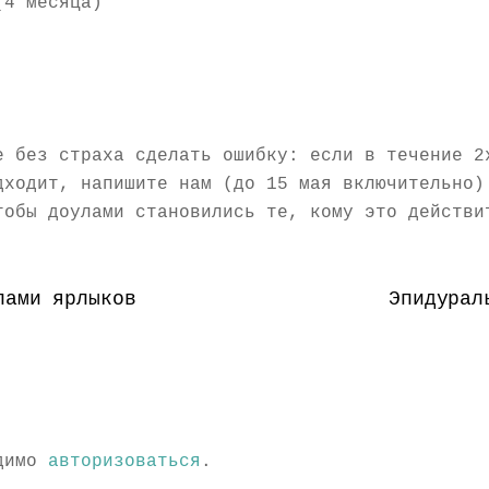
4 месяца)
е без страха сделать ошибку: если в течение 2
дходит, напишите нам (до 15 мая включительно)
тобы доулами становились те, кому это действи
лами ярлыков
Эпидурал
одимо
авторизоваться
.