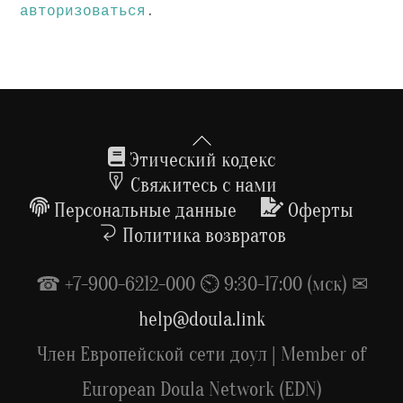
авторизоваться
.
Back
To
Этический кодекс
Top
Свяжитесь с нами
Персональные данные
Оферты
Политика возвратов
☎ +7-900-6212-000 ⏲ 9:30-17:00 (мск) ✉
help@doula.link
Член Европейской сети доул | Member of
European Doula Network (EDN)