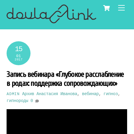
Skip
Cart
Men
to
content
15
01
2017
Запись вебинара «Глубокое расслабление
в родах: поддержка сопровождающих»
Архив
Анастасия Иванова
,
вебинар
,
гипноз
,
ADMIN
гипнороды
0