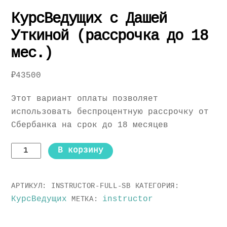
КурсВедущих с Дашей
Уткиной (рассрочка до 18
мес.)
₽
43500
Этот вариант оплаты позволяет
использовать беспроцентную рассрочку от
Сбербанка на срок до 18 месяцев
Количество
В корзину
товара
КурсВедущих
АРТИКУЛ:
INSTRUCTOR-FULL-SB
КАТЕГОРИЯ:
с
КурсВедущих
instructor
МЕТКА:
Дашей
Уткиной