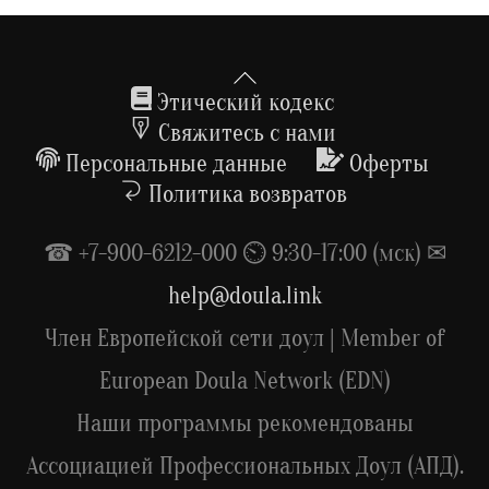
(рассрочка
до
18
Back
мес.)
To
Этический кодекс
Top
Свяжитесь с нами
Персональные данные
Оферты
Политика возвратов
☎ +7-900-6212-000 ⏲ 9:30-17:00 (мск) ✉
help@doula.link
Член Европейской сети доул | Member of
European Doula Network (EDN)
Наши программы рекомендованы
Ассоциацией Профессиональных Доул (АПД).