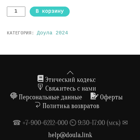
Количество
В корзину
товара
Профессиональная
Доула 2024
КАТЕГОРИЯ:
доула
|
тариф
"Профессия
+
Back
продвижение"
To
Этический кодекс
|
Top
Свяжитесь с нами
ежемесячный
Персональные данные
Оферты
взнос
Политика возвратов
☎ +7-900-6212-000 ⏲ 9:30-17:00 (мск) ✉
help@doula.link