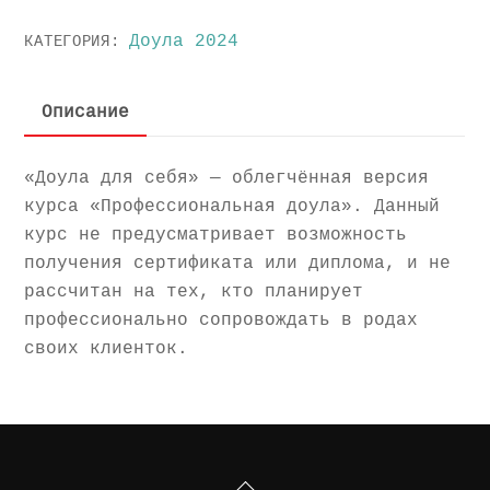
Доула
Доула 2024
КАТЕГОРИЯ:
для
себя
|
Описание
ежемесячный
взнос
«Доула для себя» — облегчённая версия
курса «Профессиональная доула». Данный
курс не предусматривает возможность
получения сертификата или диплома, и не
рассчитан на тех, кто планирует
профессионально сопровождать в родах
своих клиенток.
Back