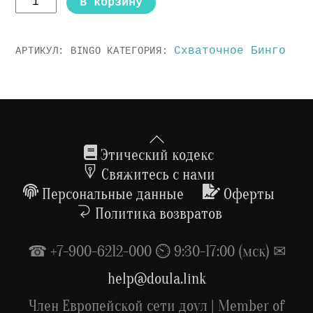
В корзину
товара
Схваточное
Схваточное Бинго
АРТИКУЛ:
BINGO
КАТЕГОРИЯ:
Бинго
-
участие
онлайн
Back
To
Этический кодекс
Top
Свяжитесь с нами
Персональные данные
Оферты
Политика возвратов
☎ +7-900-6212-000 ⏲ 9:30-17:00 (мск) ✉
help@doula.link
Член Европейской сети доул | Member of