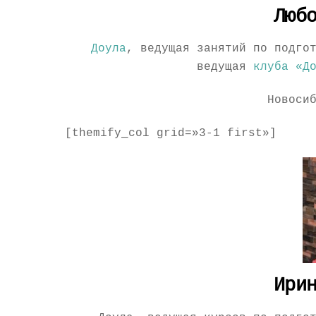
Люб
Доула
, ведущая занятий по подго
ведущая
клуба «Д
Новоси
[themify_col grid=»3-1 first»]
Ири