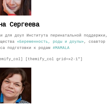
на Сергеева
ки для доул Института перинатальной поддержки
бщества
«Беременность, роды и доулы»
, соавтор
рса подготовки к родам
#MAMALA
emify_col] [themify_col grid=»2-1″]