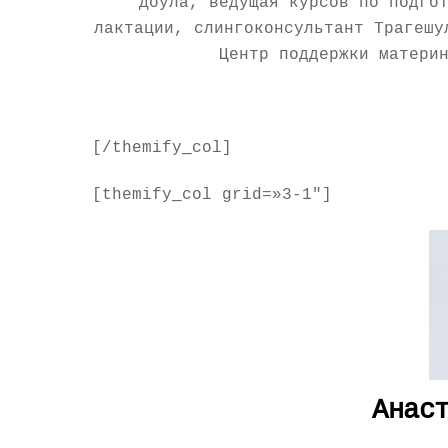
Доула, ведущая курсов по подго
лактации, слингоконсультант Трагешу
Центр поддержки матери
[/themify_col]
[themify_col grid=»3-1″]
Анас