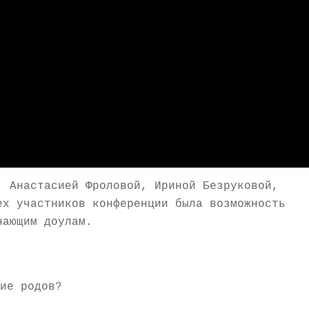
, Анастасией Фроловой, Ириной Безруковой,
ех участников конференции была возможность
нающим доулам.
ие родов?