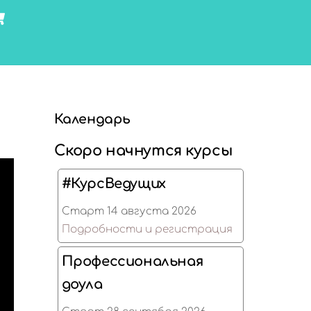
Cart
Календарь
Скоро начнутся курсы
#КурсВедущих
Старт 14 августа 2026
Подробности и регистрация
Профессиональная
доула