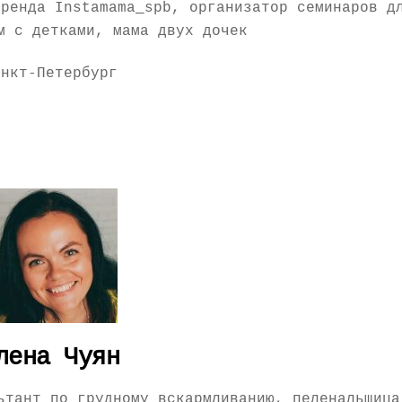
бренда Instamama_spb, организатор семинаров д
м с детками, мама двух дочек
анкт-Петербург
лена Чуян
ьтант по грудному вскармливанию, пеленальщица