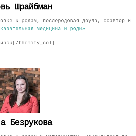
овь Шрайбман
товке к родам, послеродовая доула, соавтор и
оказательная медицина и роды»
бирск[/themify_col]
на Безрукова