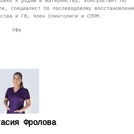
товке к родам и материнству, консультант по
ле, специалист по послеродовому восстановлени
нства и ГВ, Член Слинголиги и СППМ.
Уфа
тасия Фролова