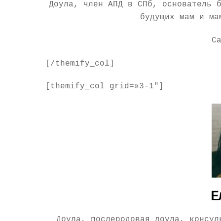
Доула, член АПД в СПб, основатель 
будущих мам и ма
С
[/themify_col]
[themify_col grid=»3-1″]
Е
Доула, послеродовая доула, консул