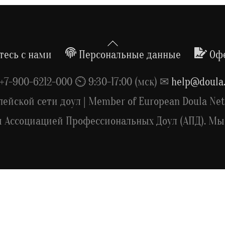
Back
To
есь с нами
Персональные данные
Оф
Top
7-900-6212-000 ⏲ 9:30-17:00 (мск) ✉
help@doula.
пейской сети доул | Member of European Doula Net
Ассоциацией Профессиональных Доул (АПД). Мы