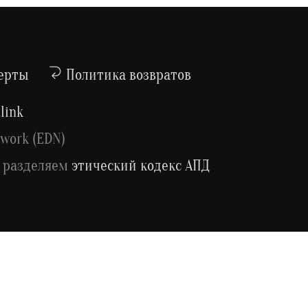
ерты
Политика возвратов
link
work (EDN)
 разделяем
этический кодекс АПД