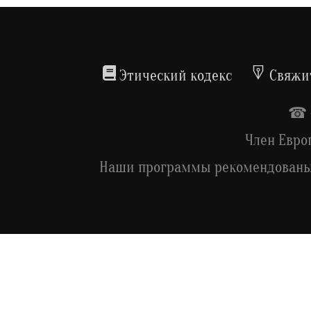
Этический кодекс
Свяжит
☎ +
Член Евро
Наши программы рекомендованы 