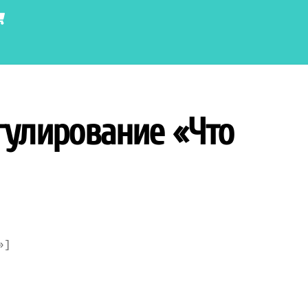
Cart
гулирование «Что
»]