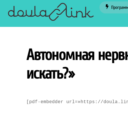
Skip
Програм
to
content
Автономная нервн
искать?»
[pdf-embedder url=»https://doula.li